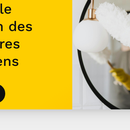
le
n des
res
ens