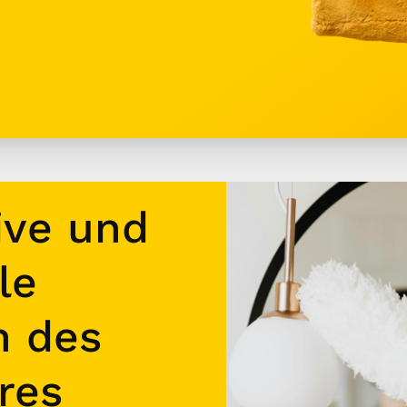
ive und
le
n des
res