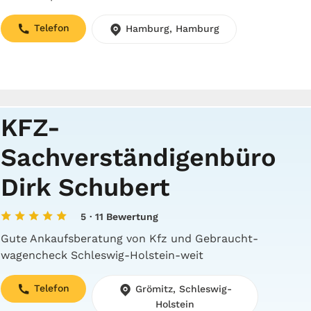
Telefon
Hamburg, Hamburg
KFZ-
Sachverständigenbüro
Dirk Schubert
5
· 11 Bewertung
Gute Ankaufs­beratung von Kfz und Gebraucht­
wagencheck Schleswig-Holstein-weit
Telefon
Grömitz, Schleswig-
Holstein