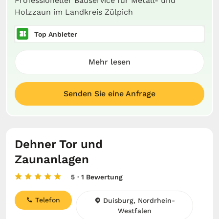
Professioneller Bauservice für Metall- und
Holzzaun im Landkreis Zülpich
Top Anbieter
Mehr lesen
Senden Sie eine Anfrage
Dehner Tor und
Zaunanlagen
5
· 1 Bewertung
Telefon
Duisburg, Nordrhein-
Westfalen