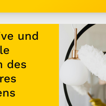
ive und
le
n des
res
ens