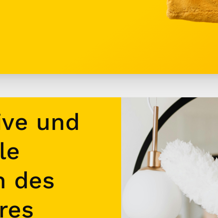
ive und
le
n des
res