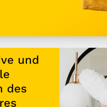
ive und
le
n des
res