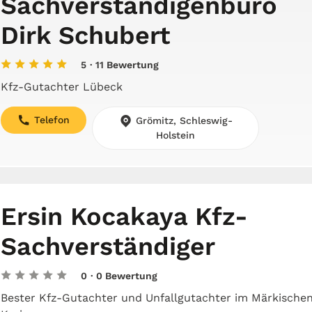
Sachverständigenbüro
Dirk Schubert
5
· 11 Bewertung
Kfz-Gutachter Lübeck
Telefon
Grömitz, Schleswig-
Holstein
Ersin Kocakaya Kfz-
Sachverständiger
0
· 0 Bewertung
Bester Kfz-Gutachter und Unfallgutachter im Märkische