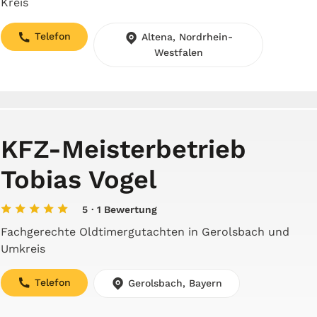
Kreis
Telefon
Altena, Nordrhein-
Westfalen
KFZ-Meisterbetrieb
Tobias Vogel
5
· 1 Bewertung
Fachgerechte Oldtimergutachten in Gerolsbach und
Umkreis
Telefon
Gerolsbach, Bayern