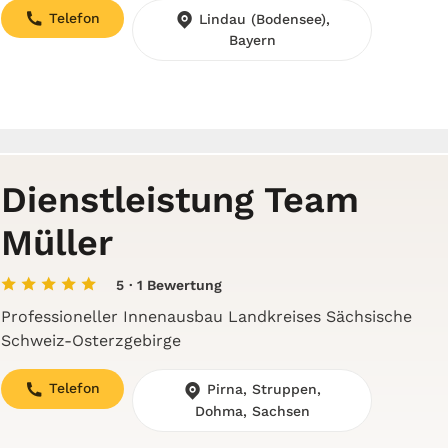
Telefon
Lindau (Bodensee),
Bayern
Dienstleistung Team
Müller
5
· 1 Bewertung
Professioneller Innenausbau Landkreises Sächsische
Schweiz-Osterzgebirge
Telefon
Pirna, Struppen,
Dohma, Sachsen