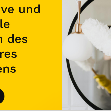
ive und
le
n des
res
ens