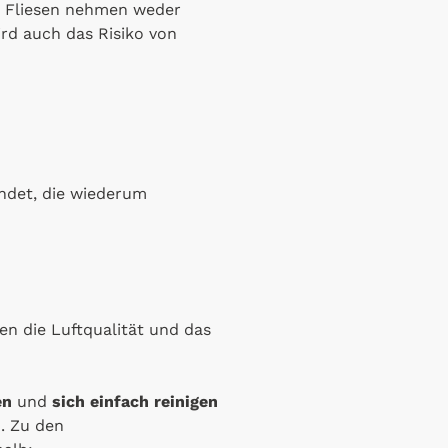
. Fliesen nehmen weder
rd auch das Risiko von
ndet, die wiederum
en die Luftqualität und das
en
und
sich einfach reinigen
n. Zu den