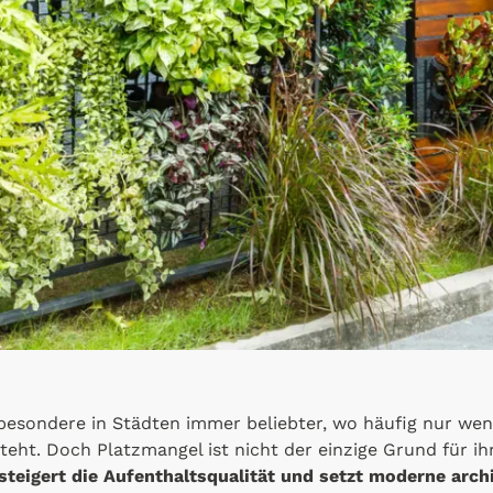
esondere in Städten immer beliebter, wo häufig nur weni
eht. Doch Platzmangel ist nicht der einzige Grund für ih
teigert die Aufenthaltsqualität und setzt moderne arch