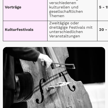
verschiedenen
Vorträge
kulturellen und
5 - 
gesellschaftlichen
Themen
Zweitägige oder
dreitägige Festivals mit
Kulturfestivals
20 -
unterschiedlichen
Veranstaltungen