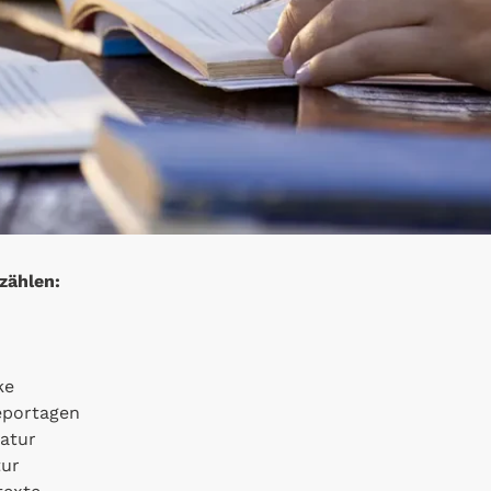
zählen:
ke
Reportagen
atur
tur