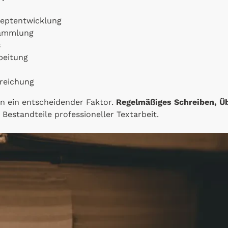
eptentwicklung
sammlung
s
beitung
nreichung
lin ein entscheidender Faktor.
Regelmäßiges Schreiben, Üb
Bestandteile professioneller Textarbeit.