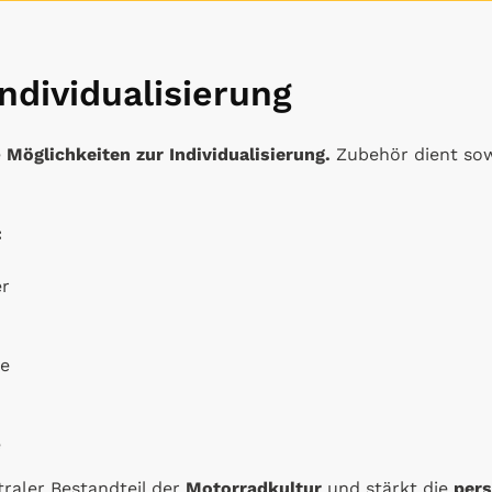
ndividualisierung
e
Möglichkeiten zur Individualisierung.
Zubehör dient sow
:
er
me
e
ntraler Bestandteil der
Motorradkultur
und stärkt die
pers