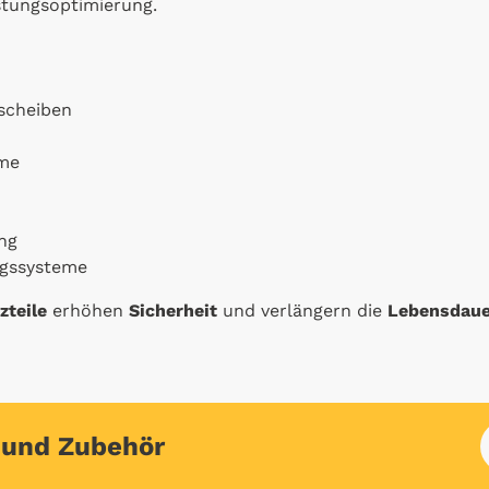
stungsoptimierung.
scheiben
eme
ng
gssysteme
zteile
erhöhen
Sicherheit
und verlängern die
Lebensdau
e und Zubehör