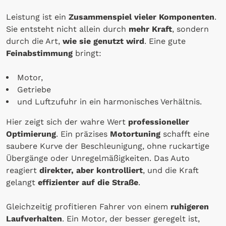
Leistung ist ein
Zusammenspiel vieler Komponenten
.
Sie entsteht nicht allein durch
mehr Kraft
, sondern
durch die Art,
wie sie genutzt wird
. Eine gute
Feinabstimmung
bringt:
Motor,
Getriebe
und Luftzufuhr in ein harmonisches Verhältnis.
Hier zeigt sich der wahre Wert
professioneller
Optimierung
. Ein präzises
Motortuning
schafft eine
saubere Kurve der Beschleunigung, ohne ruckartige
Übergänge oder Unregelmäßigkeiten. Das Auto
reagiert
direkter, aber kontrolliert
, und die Kraft
gelangt
effizienter auf die Straße
.
Gleichzeitig profitieren Fahrer von einem
ruhigeren
Laufverhalten
. Ein Motor, der besser geregelt ist,