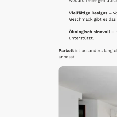
wodurch eine gemütlic
Vielfältige Designs –
Vo
Geschmack gibt es das 
Ökologisch sinnvoll –
H
unterstützt.
Parkett
ist besonders langle
anpasst.