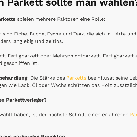
n Parkett sollte man wählen
arketts
spielen mehrere Faktoren eine Rolle:
 sind Eiche, Buche, Esche und Teak, die sich in Härte un
ders langlebig und zeitlos.
t, Fertigparkett oder Mehrschichtparkett. Fertigparkett 
d geschliffen ist.
behandlung:
Die Stärke des
Parketts
beeinflusst seine Le
n wie Lack, Öl oder Wachs schützen das Holz zusätzlich
en Parkettverleger?
wählt haben, ist der nächste Schritt, einen erfahrenen
Pa
n aus vorherigen Projekten