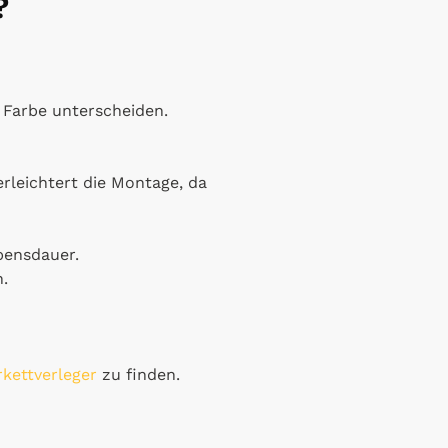
?
d Farbe unterscheiden.
erleichtert die Montage, da
bensdauer.
.
rkettverleger
zu finden.