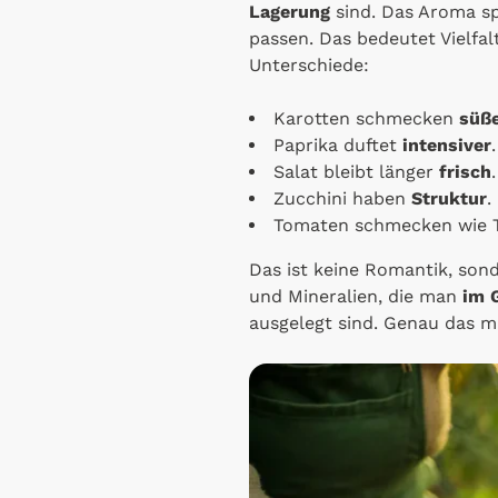
Lagerung
sind. Das Aroma sp
passen. Das bedeutet Vielfa
Unterschiede:
Karotten schmecken
süß
Paprika duftet
intensiver
.
Salat bleibt länger
frisch
.
Zucchini haben
Struktur
.
Tomaten schmecken wie
Das ist keine Romantik, son
und Mineralien, die man
im G
ausgelegt sind. Genau das m