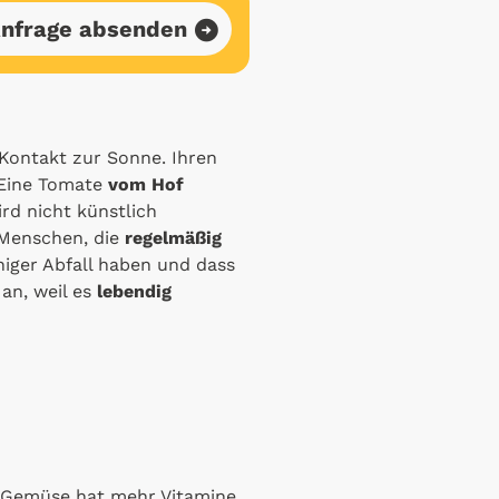
nfrage absenden
ontakt zur Sonne. Ihren
 Eine Tomate
vom Hof
ird nicht künstlich
le Menschen, die
regelmäßig
niger Abfall haben und dass
 an, weil es
lebendig
s Gemüse hat mehr Vitamine,