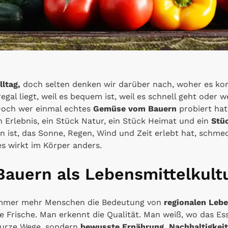
ltag,
doch selten denken wir darüber nach, woher es ko
al liegt, weil es bequem ist, weil es schnell geht oder we
Doch wer einmal echtes
Gemüse vom Bauern
probiert hat
in Erlebnis, ein Stück Natur, ein Stück Heimat und ein
Stü
 ist, das Sonne, Regen, Wind und Zeit erlebt hat, schmec
es wirkt im Körper anders.
auern als Lebensmittelkult
immer mehr Menschen die Bedeutung von
regionalen Leb
ie Frische. Man erkennt die Qualität. Man weiß, wo das 
kurze Wege, sondern
bewusste Ernährung, Nachhaltigkei