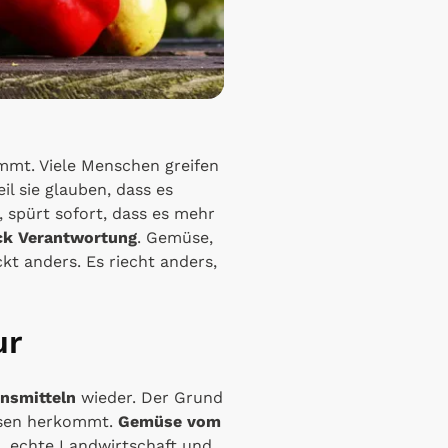
mmt. Viele Menschen greifen
il sie glauben, dass es
, spürt sofort, dass es mehr
ck Verantwortung
. Gemüse,
kt anders. Es riecht anders,
ur
ensmitteln
wieder. Der Grund
Essen herkommt.
Gemüse vom
t,
echte Landwirtschaft und