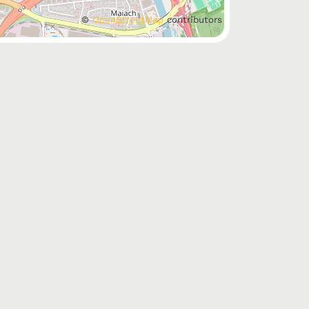
©
OpenStreetMap
contributors