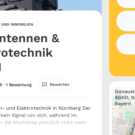
 UND IMMOBILIEN
ntennen &
rotechnik
H
Bewerten
5
· 1 Bewertung
+
Donaustr
−
90451, N
Bayern
n- und Elektrotechnik in Nürnberg Der
 kein Signal von sich, während im
 die Steckdose plötzlich nicht mehr
In solchen Momenten ist die beste