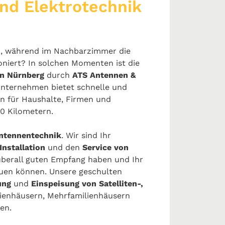
nd Elektrotechnik
ch, während im Nachbarzimmer die
oniert? In solchen Momenten ist die
in Nürnberg
durch
ATS Antennen &
Unternehmen bietet schnelle und
n für Haushalte, Firmen und
0 Kilometern.
ntennentechnik
. Wir sind Ihr
Installation
und den
Service von
 überall guten Empfang haben und Ihr
uen können. Unsere geschulten
ung
und
Einspeisung von Satelliten-,
lienhäusern, Mehrfamilienhäusern
en.