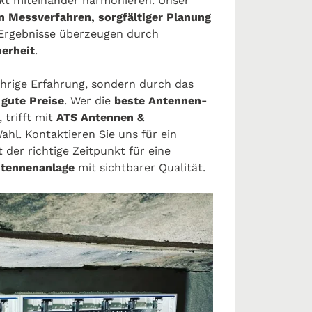
kt miteinander harmonieren. Unser
n Messverfahren, sorgfältiger Planung
 Ergebnisse überzeugen durch
herheit
.
ährige Erfahrung, sondern durch das
d
gute Preise
. Wer die
beste Antennen-
 trifft mit
ATS Antennen &
ahl. Kontaktieren Sie uns für ein
 der richtige Zeitpunkt für eine
ntennenanlage
mit sichtbarer Qualität.