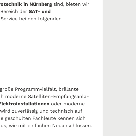
rotechnik in Nürnberg
sind, bieten wir
 Bereich der
SAT- und
Service bei den folgenden
­ße Pro­gramm­viel­falt, bril­lan­te
 mo­der­ne Sa­tel­li­ten-Emp­fangs­an­la­
Elektroinstallationen
oder moderne
 wird zuverlässig und technisch auf
e geschulten Fachleute kennen sich
us, wie mit einfachen Neuanschlüssen.