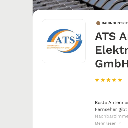
BAUINDUSTRIE
ATS A
Elekt
Gmb
Beste Antenne
Fernseher gibt
Nachbarzimmer
funktioniert? 
Mehr lesen