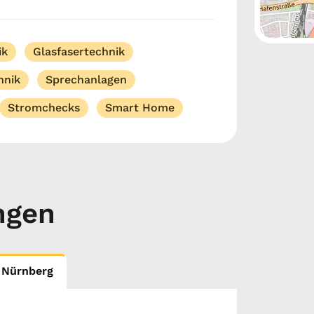
 Elektrotechnik in Nürnberg durch
ik
Glasfasertechnik
hnik
Sprechanlagen
Stromchecks
Smart Home
ngen
 Nürnberg