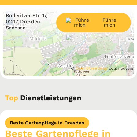
+
Boderitzer Str. 17,
Führe
−
01217, Dresden,
mich
Sachsen
©
OpenStreetMap
contributors
Top
Dienstleistungen
Beste Gartenpflege in Dresden
Beste Gartenpflege in