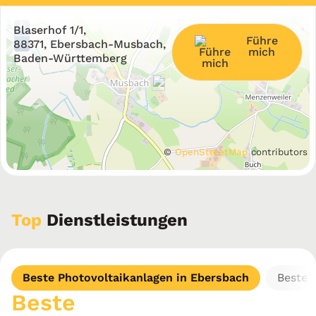
+
Blaserhof 1/1,
Führe
−
88371, Ebersbach-Musbach,
mich
Baden-Württemberg
©
OpenStreetMap
contributors
Top
Dienstleistungen
Beste Photovoltaikanlagen in Ebersbach
Beste 
Beste