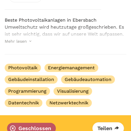
Beste Photovoltaikanlagen in Ebersbach
Umweltschutz wird heutzutage großgeschrieben. Es
ist sehr wichtig, dass wir auf unsere Welt aufpassen.
Aber dabei wollen wir nicht unbequem leben. Die
Mehr lesen
Elektrizität ist ein wichtiger Teil unseres Alltags. A...
Photovoltaik
Energiemanagement
Gebäudeinstallation
Gebäudeautomation
Programmierung
Visualisierung
Datentechnik
Netzwerktechnik
Geschlossen
Teilen