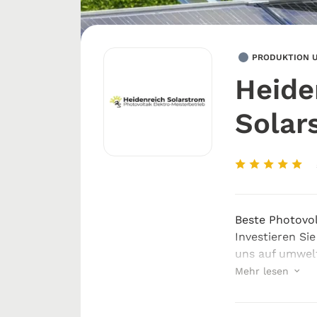
PRODUKTION U
Heide
Solar
Beste Photovol
Investieren Sie
uns auf umwelt
Heidenreich So
Mehr lesen
Photovoltaikin
Energie und l...