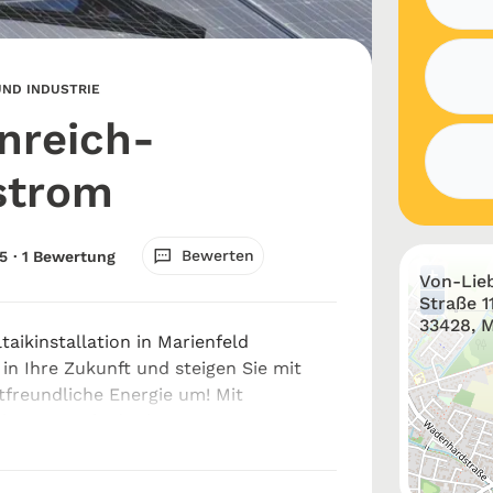
ND INDUSTRIE
nreich-
strom
Bewerten
5
· 1 Bewertung
+
Von-Lieb
−
Straße 11
33428, M
taikinstallation in Marienfeld
 in Ihre Zukunft und steigen Sie mit
freundliche Energie um! Mit
larstrom als der besten
stallation in Marienfeld sparen Sie