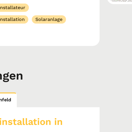
nstallateur
nstallation
Solaranlage
ngen
nfeld
nstallation in