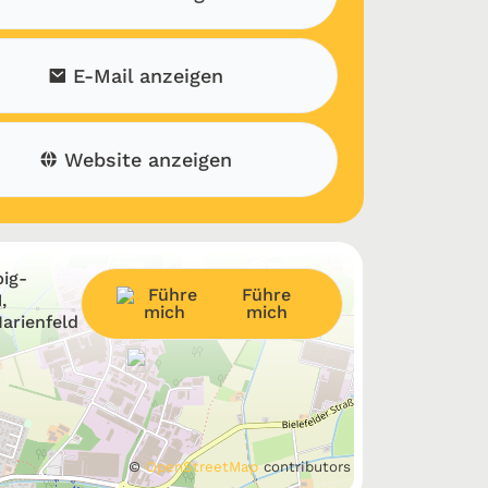
E-Mail anzeigen
Website anzeigen
ig-
Führe
,
mich
arienfeld
©
OpenStreetMap
contributors