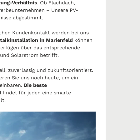
tung-Verhältnis
. Ob Flachdach,
werbeunternehmen – Unsere PV-
fnisse abgestimmt.
chen Kundenkontakt werden bei uns
aikinstallation in Marienfeld
können
 verfügen über das entsprechende
und Solarstrom betrifft.
ell, zuverlässig und zukunftsorientiert.
eren Sie uns noch heute, um ein
reinbaren.
Die beste
d
findet für jeden eine smarte
lt.