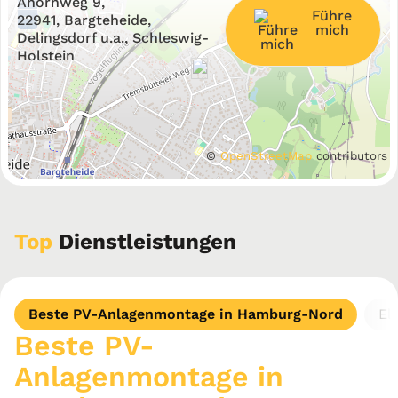
Ahornweg 9,
Führe
−
22941, Bargteheide,
mich
Delingsdorf u.a., Schleswig-
Holstein
©
OpenStreetMap
contributors
Top
Dienstleistungen
Beste PV-Anlagenmontage in Hamburg-Nord
El
Beste PV-
Anlagenmontage in