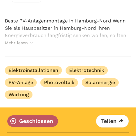
Beste PV-Anlagenmontage in Hamburg-Nord Wenn
Sie als Hausbesitzer in Hamburg-Nord Ihren
Energieverbrauch langfristig senken wollen, sollten
Sie sich für eine eigene PV-Anlage entscheiden. Für
Mehr lesen
eine fachgerechte Umsetzung ist die beste PV-...
Elektroinstallationen
Elektrotechnik
PV-Anlage
Photovoltaik
Solarenergie
Wartung
Geschlossen
Teilen