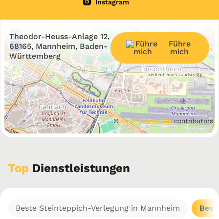
Instagram
+
Theodor-Heuss-Anlage 12,
Führe
−
68165, Mannheim, Baden-
mich
Württemberg
©
OpenStreetMap
contributors
Top
Dienstleistungen
Beste Steinteppich-Verlegung in Mannheim
Best