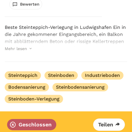
Bewerten
Beste Steinteppich-Verlegung in Ludwigshafen Ein in
die Jahre gekommener Eingangsbereich, ein Balkon
mit abblätterndem Beton oder rissige Kellertreppen
wirken wenig einladend. Das alles kann sich
Mehr lesen
belastend anfühlen und den Wert einer Immobilie
m...
Steinteppich
Steinboden
Industrieboden
Bodensanierung
Steinbodensanierung
Steinboden-Verlegung
Geschlossen
Teilen