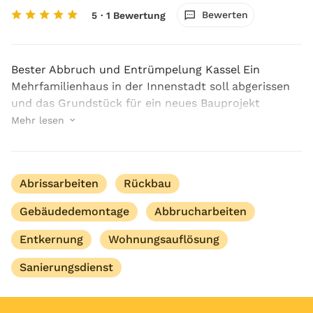
Bewerten
5
· 1 Bewertung
Bester Abbruch und Entrümpelung Kassel Ein
Mehrfamilienhaus in der Innenstadt soll abgerissen
und das Grundstück für ein neues Bauprojekt
vorbereitet werden. Es gilt, das Gebäude vollständig
Mehr lesen
zurückzubauen, alle Materialien sorgfältig zu
trennen u...
Abrissarbeiten
Rückbau
Gebäudedemontage
Abbrucharbeiten
Entkernung
Wohnungsauflösung
Sanierungsdienst