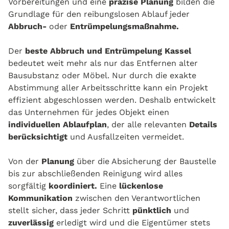
Vorbereitungen und eine
präzise Planung
bilden die
Grundlage für den reibungslosen Ablauf jeder
Abbruch-
oder
Entrümpelungsmaßnahme.
Der
beste Abbruch
und Entrümpelung Kassel
bedeutet weit mehr als nur das Entfernen alter
Bausubstanz oder Möbel. Nur durch die exakte
Abstimmung aller Arbeitsschritte kann ein Projekt
effizient abgeschlossen werden. Deshalb entwickelt
das Unternehmen für jedes Objekt einen
individuellen Ablaufplan
, der alle relevanten
Details
berücksichtigt
und Ausfallzeiten vermeidet.
Von der
Planung
über die Absicherung der Baustelle
bis zur abschließenden Reinigung wird alles
sorgfältig
koordiniert.
Eine
lückenlose
Kommunikation
zwischen den Verantwortlichen
stellt sicher, dass jeder Schritt
pünktlich
und
zuverlässig
erledigt wird und die Eigentümer stets