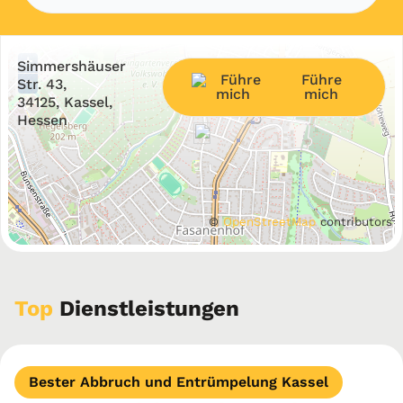
+
Simmershäuser
Führe
−
Str. 43,
mich
34125, Kassel,
Hessen
©
OpenStreetMap
contributors
Top
Dienstleistungen
Bester Abbruch und Entrümpelung Kassel