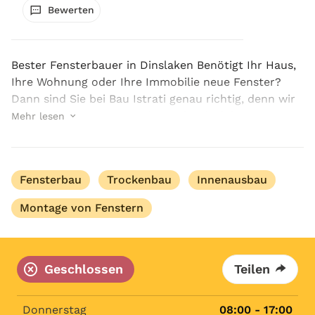
Bewerten
Bester Fensterbauer in Dinslaken Benötigt Ihr Haus,
Ihre Wohnung oder Ihre Immobilie neue Fenster?
Dann sind Sie bei Bau Istrati genau richtig, denn wir
gelten als bester Fensterbauer in Dinslaken. Fenster
Mehr lesen
sind ein zentraler Bestandteil jedes ...
Fensterbau
Trockenbau
Innenausbau
Montage von Fenstern
Geschlossen
Teilen
Donnerstag
08:00 - 17:00