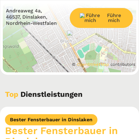
+
Andreaweg 4a,
Führe
−
46537, Dinslaken,
mich
Nordrhein-Westfalen
©
OpenStreetMap
contributors
Top
Dienstleistungen
Bester Fensterbauer in Dinslaken
Bester Fensterbauer in