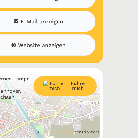
E-Mail anzeigen
Website anzeigen
rner-Lampe-
Führe
mich
Hannover,
achsen
©
OpenStreetMap
contributors