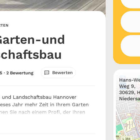
RTEN
Garten-und
chaftsbau
Bewerten
5
· 2 Bewertung
+
Hans-We
−
Weg 9,
30629, 
- und Landschaftsbau Hannover
Nieders
eses Jahr mehr Zeit in Ihrem Garten
en Sie nach einem Profi, der Ihren
o gestalten kann, wie Sie es sich
ben? Dann sind Sie bei Tian Garten-und