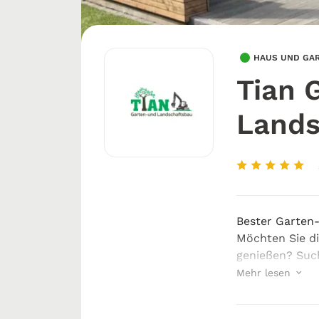
HAUS UND GA
Tian 
Lands
Bester Garten
Möchten Sie di
genießen? Such
Garten genau s
Mehr lesen
vorgestellt ha
L...