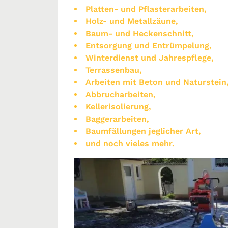
Platten- und Pflasterarbeiten,
Holz- und Metallzäune,
Baum- und Heckenschnitt,
Entsorgung und Entrümpelung,
Winterdienst und Jahrespflege,
Terrassenbau,
Arbeiten mit Beton und Naturstein
Abbrucharbeiten,
Kellerisolierung,
Baggerarbeiten,
Baumfällungen jeglicher Art,
und noch vieles mehr.