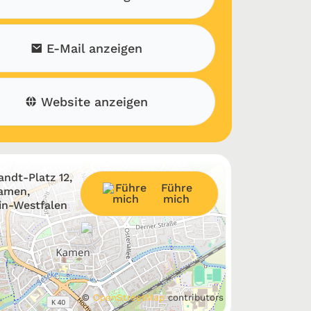
E-Mail anzeigen
Website anzeigen
andt-Platz 12,
Führe
Kamen,
mich
in-Westfalen
©
OpenStreetMap
contributors