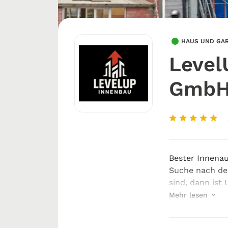
HAUS UND GA
Level
GmbH 
Bester Innena
Suche nach de
sind, dann ist
gute Wahl für
Mehr lesen
Lösungen. Vo
funktionale Ar..