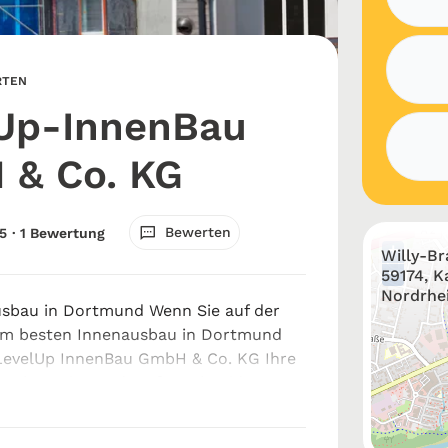
RTEN
Up-InnenBau
& Co. KG
Bewerten
5
· 1 Bewertung
+
Willy-Br
−
59174, 
Nordrhe
usbau in Dortmund Wenn Sie auf der
m besten Innenausbau in Dortmund
 LevelUp InnenBau GmbH & Co. KG Ihre
 hochwertige und maßgeschneiderte
n modernen Wohnräumen über
.