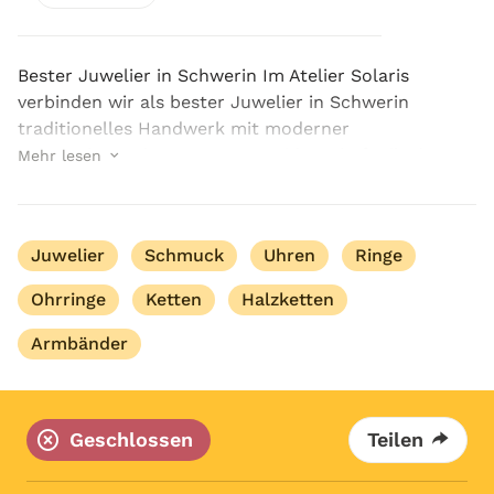
Bester Juwelier in Schwerin Im Atelier Solaris
verbinden wir als bester Juwelier in Schwerin
traditionelles Handwerk mit moderner
Schmuckgestaltung. Unsere Leidenschaft gilt den
Mehr lesen
edlen Materialien und der Kunst, daraus etwas
Einzigartiges zu...
Juwelier
Schmuck
Uhren
Ringe
Ohrringe
Ketten
Halzketten
Armbänder
Geschlossen
Teilen