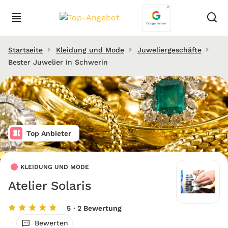
Startseite
Kleidung und Mode
Juweliergeschäfte
Bester Juwelier in Schwerin
Top Anbieter
KLEIDUNG UND MODE
Atelier Solaris
5
· 2 Bewertung
Bewerten