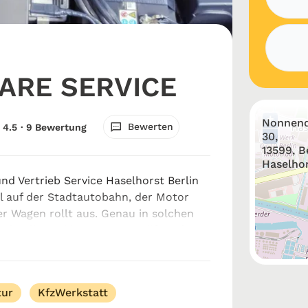
CARE SERVICE
+
Nonnen
Bewerten
4.5
· 9 Bewertung
−
30,
13599, B
Haselhor
nd Vertrieb Service Haselhorst Berlin
ll auf der Stadtautobahn, der Motor
er Wagen rollt aus. Genau in solchen
chnelle und kompetente Hilfe gefragt.
r und Vertrieb Service...
tur
KfzWerkstatt