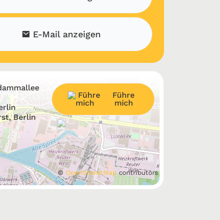
E-Mail anzeigen
dammallee
Führe
mich
erlin
st, Berlin
©
OpenStreetMap
contributors