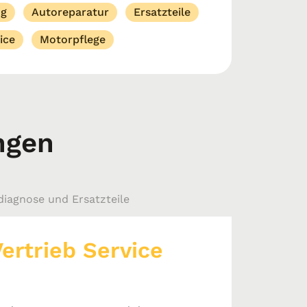
ng
Autoreparatur
Ersatzteile
ice
Motorpflege
ngen
iagnose und Ersatzteile
ertrieb Service