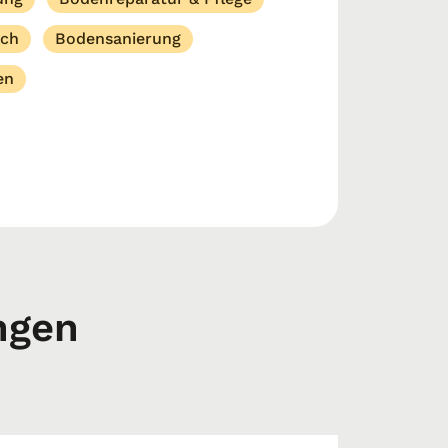
ich
Bodensanierung
en
ngen