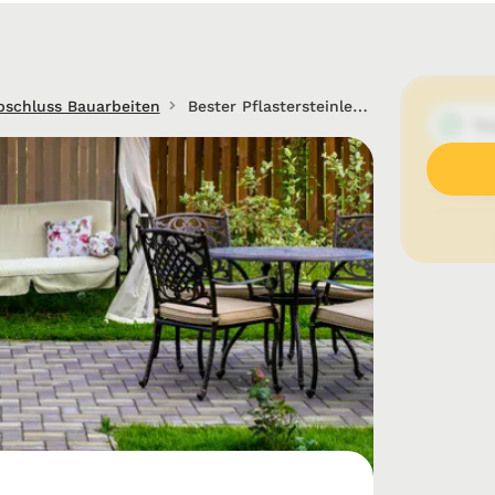
bschluss Bauarbeiten
Bester Pflastersteinleger in Rheine
Na
Freitag