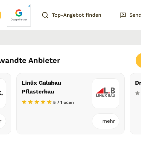
Top-Angebot finden
Send
rwandte Anbieter
Linüx Galabau
D
Pflasterbau
5
/ 1 ocen
r
mehr