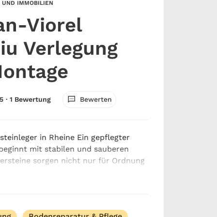
 UND IMMOBILIEN
an-Viorel
iu Verlegung
Montage
Bewerten
5
· 1 Bewertung
steinleger in Rheine Ein gepflegter
beginnt mit stabilen und sauberen
tersteine sorgen nicht nur für Ordnung
, sondern geben Einfahrten, Wegen und
präsentatives Aussehen. Dami...
ung
Bodenreparatur & Pflege