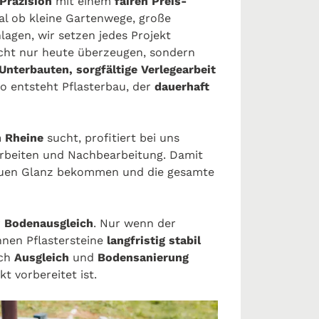
Präzision
mit einem
fairen Preis-
al ob kleine Gartenwege, große
agen, wir setzen jedes Projekt
icht nur heute überzeugen, sondern
 Unterbauten, sorgfältige Verlegearbeit
 entsteht Pflasterbau, der
dauerhaft
n Rheine
sucht, profitiert bei uns
rbeiten und Nachbearbeitung. Damit
neuen Glanz bekommen und die gesamte
r
Bodenausgleich
. Nur wenn der
nnen Pflastersteine
langfristig stabil
ich
Ausgleich
und
Bodensanierung
kt vorbereitet ist.