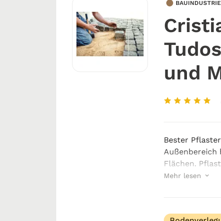
BAUINDUSTRIE
Cristi
Tudos
und 
Bester Pflaster
Außenbereich 
Flächen. Pflas
und Sicherheit
Mehr lesen
Plätzen ein re
Bodenverleg