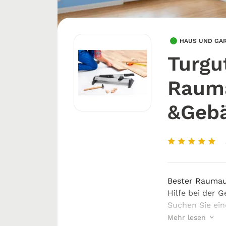
HAUS UND GA
Turgu
Rauma
&Gebä
Bester Raumau
Hilfe bei der 
Suchen Sie eine
Raumausstattu
Mehr lesen