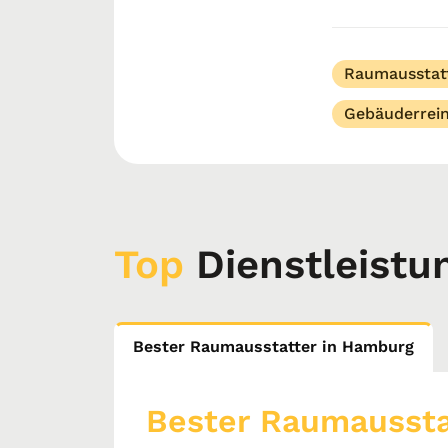
Raumausstatter
denn wir g...
Raumausstat
Gebäuderrei
Top
Dienstleistu
Bester Raumausstatter in Hamburg
Bester Raumaussta