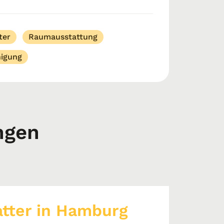
 & Gebäudereinigung genau richtig,
ter
Raumausstattung
nigung
ngen
tter in Hamburg