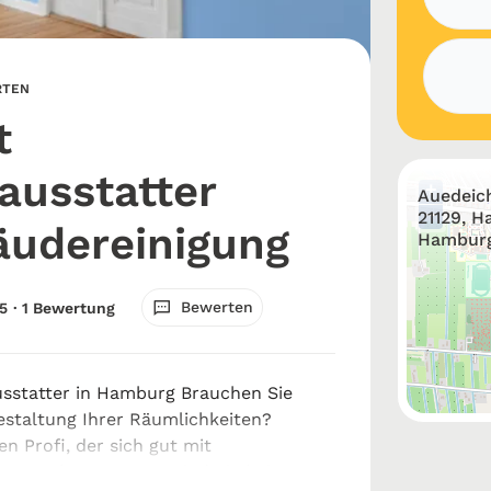
RTEN
t
usstatter
+
Auedeic
−
21129, H
udereinigung
Hambur
Bewerten
5
· 1 Bewertung
sstatter in Hamburg Brauchen Sie
Gestaltung Ihrer Räumlichkeiten?
n Profi, der sich gut mit
ng auskennt? Dann sind Sie bei Turgut