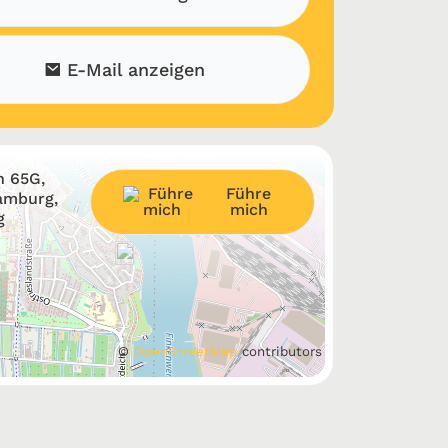
E-Mail anzeigen
h 65G,
Führe
amburg,
mich
g
©
OpenStreetMap
contributors