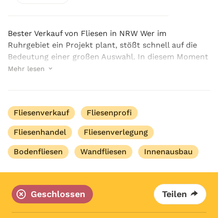
Bester Verkauf von Fliesen in NRW Wer im
Ruhrgebiet ein Projekt plant, stößt schnell auf die
Bedeutung einer großen Auswahl. In diesem Moment
zeigt PS Fliesen Profi, dass der beste Verkauf von
Mehr lesen
Fliesen in NRW mehr bedeutet als nur einfache
Ange...
Fliesenverkauf
Fliesenprofi
Fliesenhandel
Fliesenverlegung
Bodenfliesen
Wandfliesen
Innenausbau
Geschlossen
Teilen