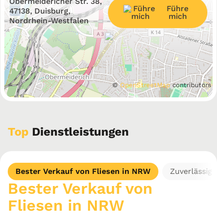
Obermeidericher Str. 38,
Führe
−
47138, Duisburg,
mich
Nordrhein-Westfalen
©
OpenStreetMap
contributors
Top
Dienstleistungen
Bester Verkauf von Fliesen in NRW
Zuverlässig
Bester Verkauf von
Fliesen in NRW