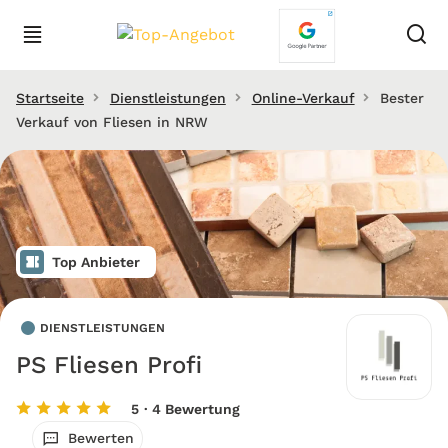
Startseite
Dienstleistungen
Online-Verkauf
Bester
Verkauf von Fliesen in NRW
Top Anbieter
DIENSTLEISTUNGEN
PS Fliesen Profi
5
· 4 Bewertung
Bewerten