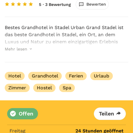
Bewerten
5
· 3 Bewertung
Bestes Grandhotel in Stadel Urban Grand Stadel ist
das beste Grandhotel in Stadel, ein Ort, an dem
Luxus und Natur zu einem einzigartigen Erlebnis
verschmelzen. Eingebettet in die idyllische
Mehr lesen
Landschaft rund um das charmante Stadel bietet
das H...
Hotel
Grandhotel
Ferien
Urlaub
Zimmer
Hostel
Spa
Offen
Teilen
Freitag
24 Stunden geöffnet