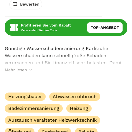
Bewerten
Profitieren Sie vom Rabatt
TOP-ANGEBOT
Verwenden Sie den Code
Günstige Wasserschadensanierung Karlsruhe
Wasserschaden kann schnell große Schäden
verursachen und Sie finanziell sehr belasten. Damit
das nicht passiert, bieten wir Ihnen bei SANIPRO
Mehr lesen
professionelle und
günstige Wasserschadensanierung in Karl...
Heizungsbauer
Abwasserrohbruch
Badezimmersanierung
Heizung
Austausch veralteter Heizwerktechnik
Ölheizung
Gasheizung
Pellets