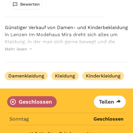
Bewerten
Günstiger Verkauf von Damen- und Kinderbekleidung
in Lenzen Im Modehaus Mira dreht sich alles um
Kleidung, in der man sich gerne bewegt und die
einfach zum Alltag passt. Unser günstiger Verkauf
Mehr lesen
von Damen- und Kinderbekleidung in Lenzen
verbindet ...
Damenkleidung
Kleidung
Kinderkleidung
Geschlossen
Teilen
Sonntag
Geschlossen