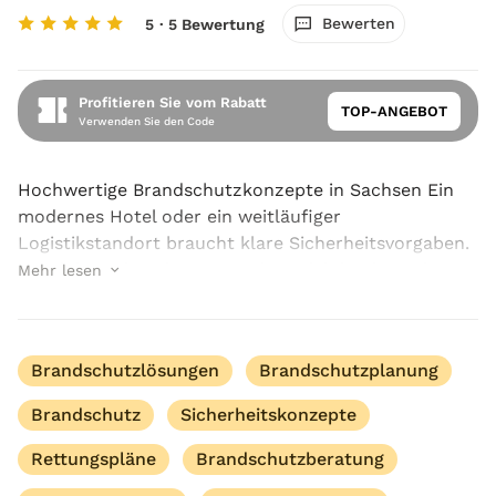
Bewerten
5
· 5 Bewertung
Profitieren Sie vom Rabatt
TOP-ANGEBOT
Verwenden Sie den Code
Hochwertige Brandschutzkonzepte in Sachsen Ein
modernes Hotel oder ein weitläufiger
Logistikstandort braucht klare Sicherheitsvorgaben.
In solchen Situationen erweisen sich hochwertige
Mehr lesen
Brandschutzkonzepte in Sachsen von MAT-
Brandschutzschmiede ...
Brandschutzlösungen
Brandschutzplanung
Brandschutz
Sicherheitskonzepte
Rettungspläne
Brandschutzberatung