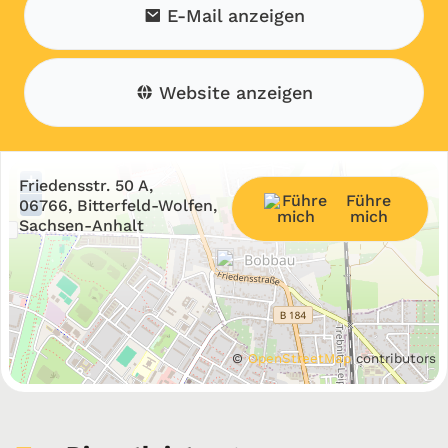
E-Mail anzeigen
Website anzeigen
+
Friedensstr. 50 A,
Führe
−
06766, Bitterfeld-Wolfen,
mich
Sachsen-Anhalt
©
OpenStreetMap
contributors