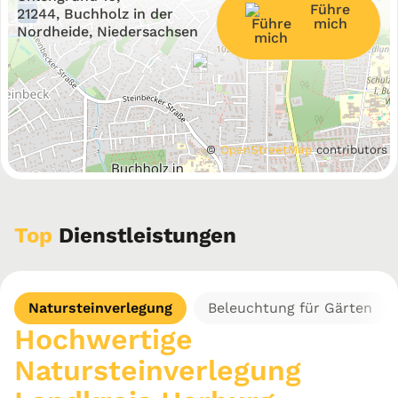
Führe
−
21244, Buchholz in der
mich
Nordheide, Niedersachsen
©
OpenStreetMap
contributors
Top
Dienstleistungen
Natursteinverlegung
Beleuchtung für Gärten
Hochwertige
Natursteinverlegung