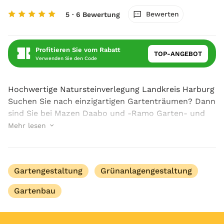
Bewerten
5
· 6 Bewertung
Profitieren Sie vom Rabatt
TOP-ANGEBOT
Verwenden Sie den Code
Hochwertige Natursteinverlegung Landkreis Harburg
Suchen Sie nach einzigartigen Gartenträumen? Dann
sind Sie bei Mazen Daabo und -Ramo Garten- und
Landschaftsbau an der genau richtigen Adresse!
Mehr lesen
Möchten Sie Ihre Außenanlagen mit erstklassiger
Qua...
Gartengestaltung
Grünanlagengestaltung
Gartenbau