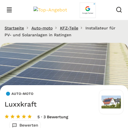
Startseite
Auto-moto
KFZ-Teile
Installateur für
PV- und Solaranlagen in Ratingen
AUTO-MOTO
Luxxkraft
5
· 3 Bewertung
Bewerten