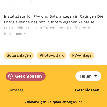
Installateur für PV- und Solaranlagen in Ratingen Die
Energiewende beginnt in Ihrem eigenen Zuhause.
Entscheiden Sie sich für eine energieeffiziente
Zukunft und investieren Sie in umweltfreundliche
Mehr lesen
Sonnenenergie. Mit Luxxkraft als dem besten In...
Solaranlagen
Photovoltaik
PV-Anlage
Geschlossen
Teilen
Samstag
Geschlossen
Vollständigen Zeitplan anzeigen