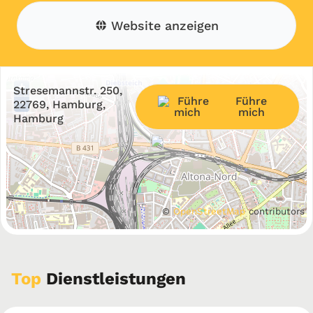
Website anzeigen
+
Stresemannstr. 250,
Führe
−
22769, Hamburg,
mich
Hamburg
©
OpenStreetMap
contributors
Top
Dienstleistungen