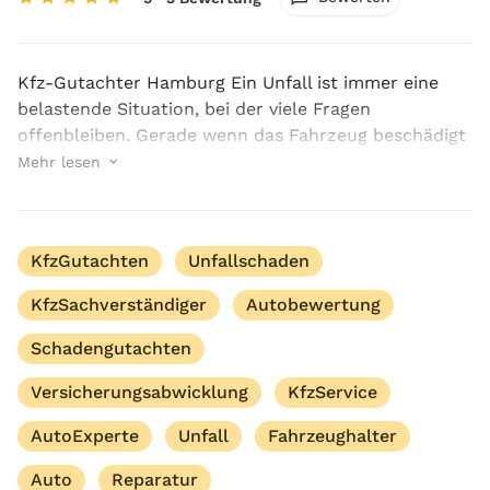
Kfz-Gutachter Hamburg Ein Unfall ist immer eine
belastende Situation, bei der viele Fragen
offenbleiben. Gerade wenn das Fahrzeug beschädigt
ist und es um die Klärung der Schuld oder die Höhe
Mehr lesen
des Schadens geht, ist der erfahrener Kfz-Gutachter
in...
KfzGutachten
Unfallschaden
KfzSachverständiger
Autobewertung
Schadengutachten
Versicherungsabwicklung
KfzService
AutoExperte
Unfall
Fahrzeughalter
Auto
Reparatur