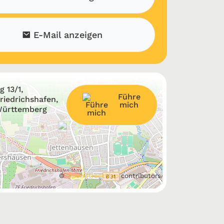
E-Mail anzeigen
 13/1,
Führe
riedrichshafen,
mich
ürttemberg
©
OpenStreetMap
contributors