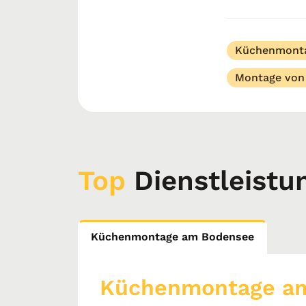
richtig, denn 
und f...
Küchenmont
Montage von
Top
Dienstleistu
Küchenmontage am Bodensee
Küchenmontage a