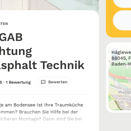
RTEN
GAB
htung
+
Hägleweg
−
88045, F
sphalt Technik
Baden-W
Bewerten
5
· 1 Bewertung
 am Bodensee Ist Ihre Traumküche
ommen? Brauchen Sie Hilfe bei der
sicheren Montage? Dann sind Sie bei
htung Gussasphalt Technik genau