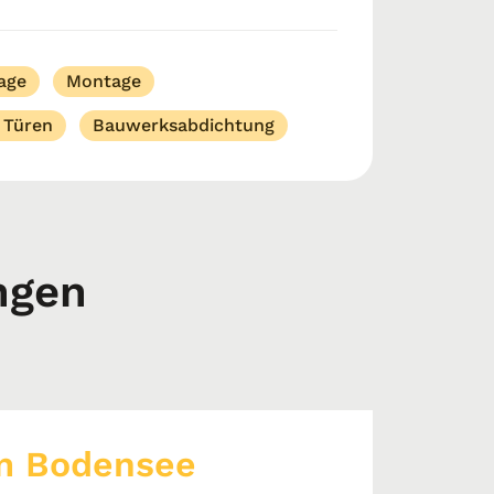
wir bieten Ihnen schnelle, hochwertige
age
Montage
 Türen
Bauwerksabdichtung
ngen
m Bodensee