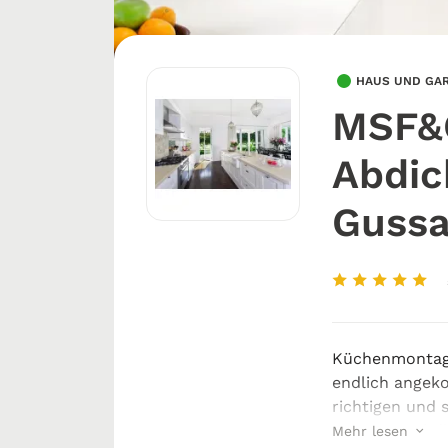
HAUS UND GA
MSF&
Abdic
Gussa
Küchenmontage
endlich angek
richtigen und 
MSF&GAB Abdic
Mehr lesen