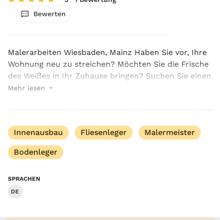
Bewerten
Malerarbeiten Wiesbaden, Mainz Haben Sie vor, Ihre
Wohnung neu zu streichen? Möchten Sie die Frische
des Weißes in Ihr Zuhause bringen? Suchen Sie einen
guten Maler? Wir haben den Top-Anbieter für
Mehr lesen
Sie! Suad Smailji, ist die beste Wahl für Ihr Zu...
Innenausbau
Fliesenleger
Malermeister
Bodenleger
SPRACHEN
DE