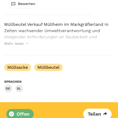
Bewerten
Müllbeutel Verkauf Müllheim im Markgräflerland In
Zeiten wachsender Umweltverantwortung und
steigender Anforderungen an Sauberkeit und
Hygiene gewinnen durchdachte
Mehr lesen
Entsorgungslösungen immer mehr an Bedeutung.
Besonders in Regionen wie Müllheim im...
Müllsacke
Müllbeutel
SPRACHEN
DE
SL
Offen
Teilen