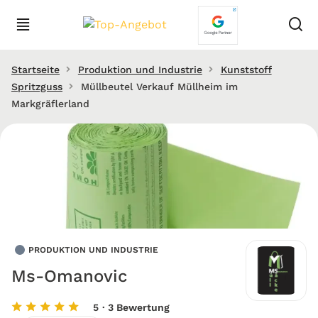
Startseite
Produktion und Industrie
Kunststoff
Spritzguss
Müllbeutel Verkauf Müllheim im
Markgräflerland
PRODUKTION UND INDUSTRIE
Ms-Omanovic
5
· 3 Bewertung