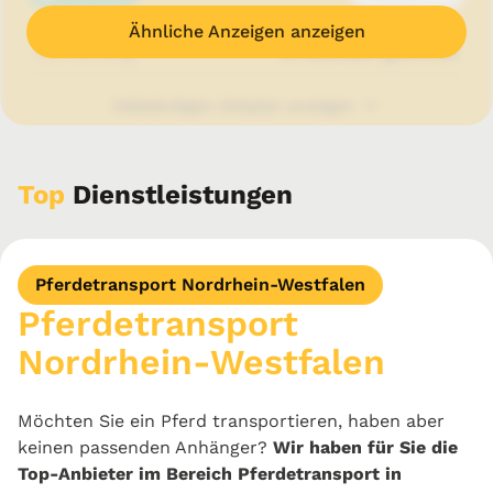
Ähnliche Anzeigen anzeigen
Donnerstag
24 Stunden geöffnet
Vollständigen Zeitplan anzeigen
Anfrage senden
Top
Dienstleistungen
Telefon anzeigen
Pferdetransport Nordrhein-Westfalen
Pferdetransport
E-Mail anzeigen
Nordrhein-Westfalen
Möchten Sie ein Pferd transportieren, haben aber
Website anzeigen
keinen passenden Anhänger?
Wir haben für Sie die
Top-Anbieter im Bereich Pferdetransport in