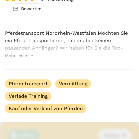
Bewerten
Pferdetransport Nordrhein-Westfalen Möchten Sie
ein Pferd transportieren, haben aber keinen
passenden Anhänger? Wir haben für Sie die Top-
Anbieter im Bereich Pferdetransport in Deutschland.
Mehr lesen
T&T Pferdetransport GmbH aus Eschweiler ist eine
gute W...
Pferdetransport
Vermittlung
Verlade Training
Kauf oder Verkauf von Pferden
Offen
Teilen