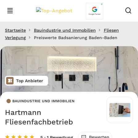
Startseite
Bauindustrie und Immobilien
Fliesen
Verlegung
Preiswerte Badsanierung Baden-Baden
Top Anbieter
BAUINDUSTRIE UND IMMOBILIEN
Hartmann
Fliesenfachbetrieb
Bewerten
5
· 1 Bewertung