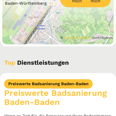
mich
Baden-Württemberg
©
OpenStreetMap
contributors
Top
Dienstleistungen
Preiswerte Badsanierung Baden-Baden
Preiswerte Badsanierung
Baden-Baden
Wenn es Zeit für die Renovierung Ihres Badezimmers