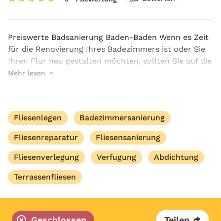
Preiswerte Badsanierung Baden-Baden Wenn es Zeit
für die Renovierung Ihres Badezimmers ist oder Sie
Ihren Flur neu gestalten möchten, sollten Sie auf die
preiswerte Badsanierung in Baden-Baden durch den
Mehr lesen
Hartmann Fliesenfachbetrieb bauen. Unsere g...
Fliesenlegen
Badezimmersanierung
Fliesenreparatur
Fliesensanierung
Fliesenverlegung
Verfugung
Abdichtung
Terrassenfliesen
Geschlossen
Teilen