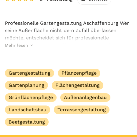
Professionelle Gartengestaltung Aschaffenburg Wer
seine Außenfläche nicht dem Zufall überlassen
möchte, entscheidet sich für professionelle
Gartengestaltung Aschaffenburg. Individuelle
Mehr lesen
Gartenkonzepte von Garten- und Landschaftspflege
Günther scha...
Gartengestaltung
Pflanzenpflege
Gartenplanung
Flächengestaltung
Grünflächenpflege
Außenanlagenbau
Landschaftsbau
Terrassengestaltung
Beetgestaltung