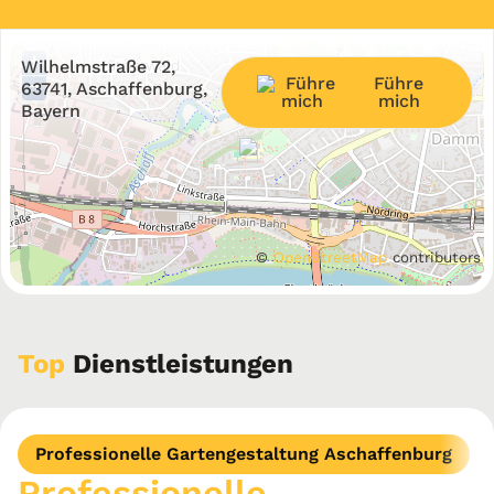
+
Wilhelmstraße 72,
Führe
−
63741, Aschaffenburg,
mich
Bayern
©
OpenStreetMap
contributors
Top
Dienstleistungen
Professionelle Gartengestaltung Aschaffenburg
Professionelle