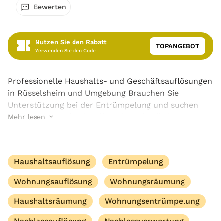
Bewerten
Nutzen Sie den Rabatt
TOPANGEBOT
Verwenden Sie den Code
Professionelle Haushalts- und Geschäftsauflösungen
in Rüsselsheim und Umgebung Brauchen Sie
Unterstützung bei der Entrümpelung und suchen
nach einem Professionellen, der schnell aber
Mehr lesen
trotzdem mit Respekt arbeitet? Wünschen Sie sich
eine profe...
Haushaltsauflösung
Entrümpelung
Wohnungsauflösung
Wohnungsräumung
Haushaltsräumung
Wohnungsentrümpelung
Nachlassauflösung
Nachlassverwertung