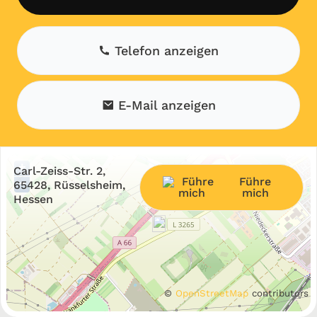
Telefon anzeigen
E-Mail anzeigen
+
Carl-Zeiss-Str. 2,
Führe
−
65428, Rüsselsheim,
mich
Hessen
©
OpenStreetMap
contributors