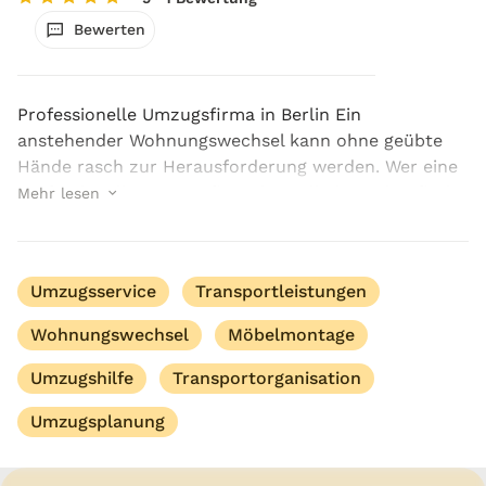
Bewerten
Professionelle Umzugsfirma in Berlin Ein
anstehender Wohnungswechsel kann ohne geübte
Hände rasch zur Herausforderung werden. Wer eine
professionelle Umzugsfirma in Berlin benötigt, findet
Mehr lesen
in SEHMove – Umzugsservice einen Service, der
Tran...
Umzugsservice
Transportleistungen
Wohnungswechsel
Möbelmontage
Umzugshilfe
Transportorganisation
Umzugsplanung