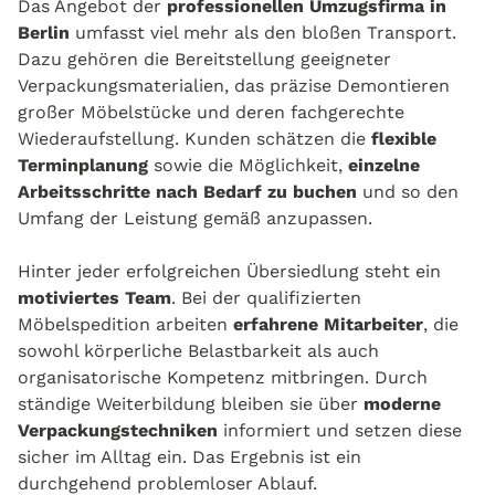
Das Angebot der
professionellen Umzugsfirma in
Berlin
umfasst viel mehr als den bloßen Transport.
Dazu gehören die Bereitstellung geeigneter
Verpackungsmaterialien, das präzise Demontieren
großer Möbelstücke und deren fachgerechte
Wiederaufstellung. Kunden schätzen die
flexible
Terminplanung
sowie die Möglichkeit,
einzelne
Arbeitsschritte nach Bedarf zu buchen
und so den
Umfang der Leistung gemäß anzupassen.
Hinter jeder erfolgreichen Übersiedlung steht ein
motiviertes Team
. Bei der qualifizierten
Möbelspedition arbeiten
erfahrene Mitarbeiter
, die
sowohl körperliche Belastbarkeit als auch
organisatorische Kompetenz mitbringen. Durch
ständige Weiterbildung bleiben sie über
moderne
Verpackungstechniken
informiert und setzen diese
sicher im Alltag ein. Das Ergebnis ist ein
durchgehend problemloser Ablauf.