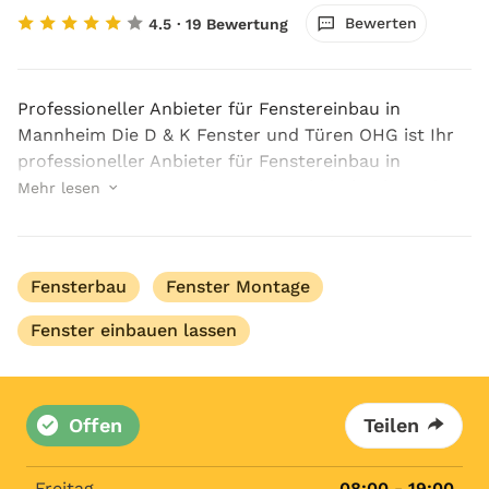
Bewerten
4.5
· 19 Bewertung
Professioneller Anbieter für Fenstereinbau in
Mannheim Die D & K Fenster und Türen OHG ist Ihr
professioneller Anbieter für Fenstereinbau in
Mannheim, wenn es um präzise Arbeit, hochwertige
Mehr lesen
Materialien und zuverlässige Ausführung geht. Wir
begle...
Fensterbau
Fenster Montage
Fenster einbauen lassen
Offen
Teilen
Freitag
08:00 - 19:00