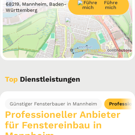
Führe
−
68219, Mannheim, Baden-
mich
Württemberg
©
OpenStreetMap
contributors
Top
Dienstleistungen
Günstiger Fensterbauer in Mannheim
Profession
Professioneller Anbieter
für Fenstereinbau in