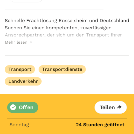
Schnelle Frachtlösung Rüsselsheim und Deutschland
Suchen Sie einen kompetenten, zuverlässigen
Ansprechpartner, der sich um den Transport Ihrer
Waren kümmert? Akfair Logistik GmbH bietet
Mehr lesen
kostengünstige und schnelle Frachtlösung in
Rüsselsheim und ...
Transport
Transportdienste
Landverkehr
Offen
Teilen
Sonntag
24 Stunden geöffnet